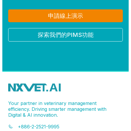
申請線上演示
探索我們的PIMS功能
Your partner in veterinary management
efficiency. Driving smarter management with
Digital & AI innovation.
+886-2-2521-9995