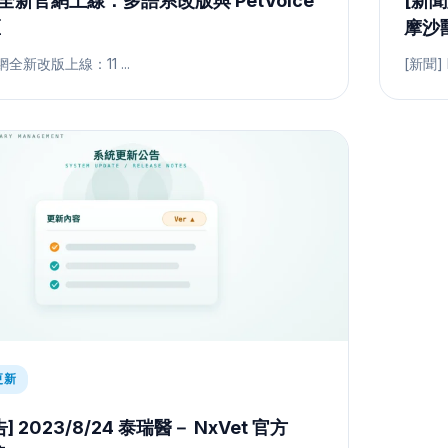
 全新官網上線：多語系改版與 PetVoice
[新聞
區
摩沙
網全新改版上線：11 ...
[新聞] 
更新
] 2023/8/24 泰瑞醫－ NxVet 官方